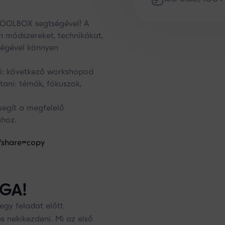
TOOLBOX segtségével! A
n módszereket, technikákat,
ségével könnyen
i: következő workshopod
tani: témák, fókuszok,
segít a megfelelő
ához.
?share=copy
ÉGA!
egy feladat előtt
s nekikezdeni. Mi az első