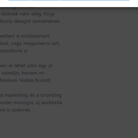
 designterveket
, akiknek nem elég, hogy
ékony designt szeretnének
esíteni a módszertani
ket, vagy megismerni azt,
asználunk a
 el lehet jutni egy jó
 csinálja, hanem mi
Minimum Viable Brand)
a marketing és a branding
osan mozogni, új eszközök
eni a szakmai