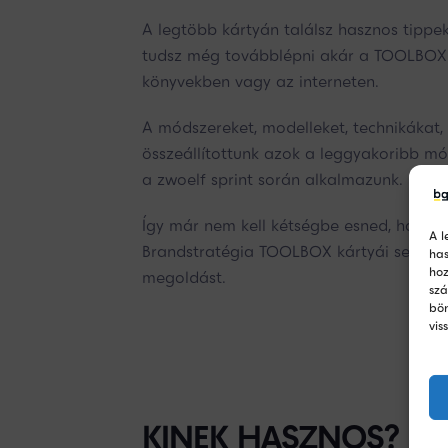
A legtöbb kártyán találsz hasznos tippek
tudsz még továbblépni akár a TOOLBOX 
könyvekben vagy az interneten.
A módszereket, modelleket, technikákat,
összeállítottunk azok a leggyakoribb mó
a zwoelf sprint során alkalmazunk.
Így már nem kell kétségbe esned, ha ne
A l
Brandstratégia TOOLBOX kártyái segíten
has
hoz
megoldást.
szá
bön
vis
KINEK HASZNOS?