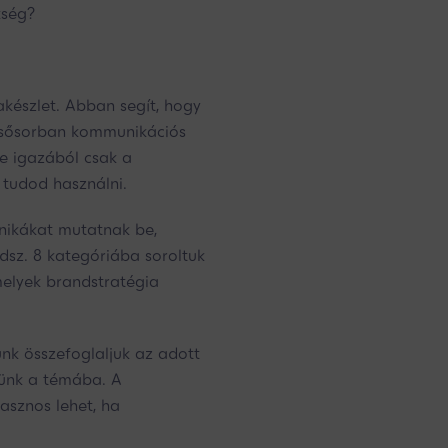
kség?
készlet. Abban segít, hogy
Elsősorban kommunikációs
de igazából csak a
 tudod használni.
hnikákat mutatnak be,
dsz. 8 kategóriába soroltuk
melyek brandstratégia
unk összefoglaljuk az adott
tünk a témába. A
asznos lehet, ha