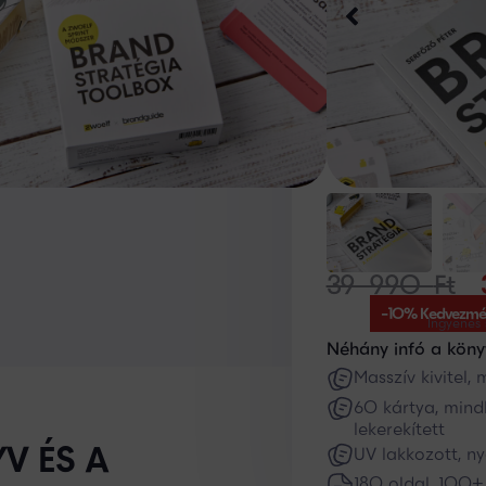
39 990
Ft
-10% Kedvezmé
Ingyenes 
Néhány infó a köny
Masszív kivitel,
60 kártya, mindk
lekerekített
V ÉS A
UV lakkozott, n
180 oldal, 100+ 