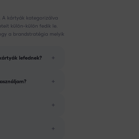
 A kártyák kategorizálva
eit külön-külön fedik le.
hogy a brandstratégia melyik
kártyák lefednek?
asználjam?