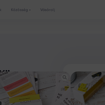
k
Közösség »
Vásárolj
 Könyv
ől lépésre
udni.
Olvasd el
ségével! 🙃