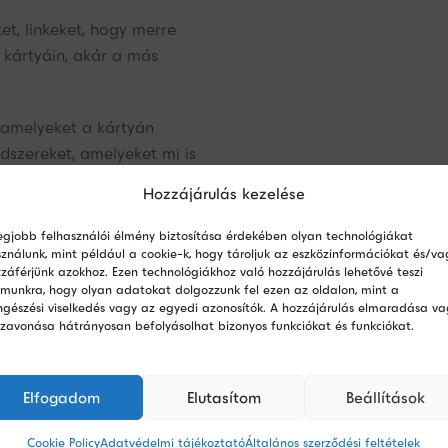
et, linkeket, hogy merre
kártyáin, akár a más
 amelyeket a kártyán
dszereket, amelyeket mi is
Hozzájárulás kezelése
m tudod hogyan tovább, a
egjobb felhasználói élmény biztosítása érdekében olyan technológiákat
ek megtalálni a legjobb
ználunk, mint például a cookie-k, hogy tároljuk az eszközinformációkat és/va
záférjünk azokhoz. Ezen technológiákhoz való hozzájárulás lehetővé teszi
munkra, hogy olyan adatokat dolgozzunk fel ezen az oldalon, mint a
gészési viselkedés vagy az egyedi azonosítók. A hozzájárulás elmaradása va
szavonása hátrányosan befolyásolhat bizonyos funkciókat és funkciókat.
Elfogadom
Elutasítom
Beállítások
Cookie Policy
Adatvédelmi tájékoztató
Általános szerződési feltételek