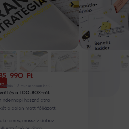
35 990
Ft
ny
szállítás, 1-3 munkanapon belül.
vről és a TOOLBOX-ról.
 mindennapi használatra
ét oldalon matt fóliázott,
yakelemes, masszív doboz
illusztráció és ábra