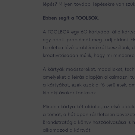
lépés? Milyen további lépésekre van szü
Ebben segít a TOOLBOX.
A TOOLBOX egy 60 kártyából álló kártya
egy adott problémát meg tudj oldani. 
területen lévő problémákról beszélünk, 
kreativitásodon múlik, hogy mi mindenre
A kártyák módszereket, modelleket, tec
amelyeket a leírás alapján alkalmazni tu
a kártyákat, ezek azok a fő területek, a
kialakításakor fontosak.
Minden kártya két oldalas, az első oldal
a témát, a hátlapon részletesen beveze
Brandstratégia könyv hozzáolvasása is h
alkamazod a kártyát.