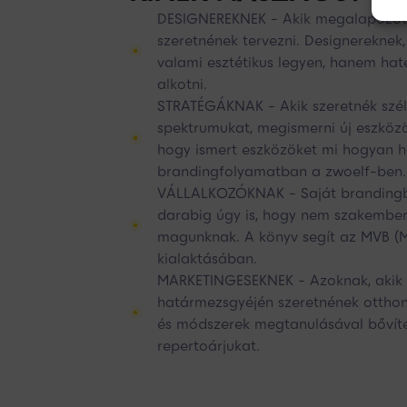
DESIGNEREKNEK - Akik megalapozott
szeretnének tervezni. Designereknek
valami esztétikus legyen, hanem hat
alkotni.
STRATÉGÁKNAK - Akik szeretnék szél
spektrumukat, megismerni új eszközö
hogy ismert eszközöket mi hogyan h
brandingfolyamatban a zwoelf-ben.
VÁLLALKOZÓKNAK - Saját brandingben
darabig úgy is, hogy nem szakember
magunknak. A könyv segít az MVB (
kialaktásában.
MARKETINGESEKNEK - Azoknak, akik 
határmezsgyéjén szeretnének otthon
és módszerek megtanulásával bővít
repertoárjukat.